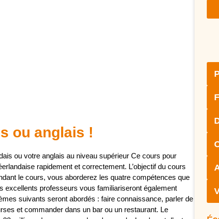
P
F
D
 ou anglais !
O
ndais ou votre anglais au niveau supérieur Ce cours pour
éerlandaise rapidement et correctement. L’objectif du cours
A
 Pendant le cours, vous aborderez les quatre compétences que
. Nos excellents professeurs vous familiariseront également
V
èmes suivants seront abordés : faire connaissance, parler de
s courses et commander dans un bar ou un restaurant. Le