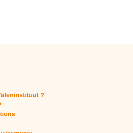
aleninstituut ?
P
tions
istrements