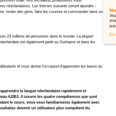
’expression orale. Nos excellents professeurs vous
ères néerlandaises. Les thèmes suivants seront abordés :
Ma
ienne, inviter des gens, faire les courses et commander dans un
Vou
d’i
pos
En 
ron 23 millions de personnes dans le monde. La plupart
e néerlandais est également parlé au Suriname et dans les
 débutants et vous donne l’occasion d’apprendre les bases du
d’apprendre la langue néerlandaise rapidement et
niveau A2/B1. Il couvre les quatre compétences que sont
 Pendant le cours, vous vous familiariserez également avec
souhaitez devenir un utilisateur plus compétent du