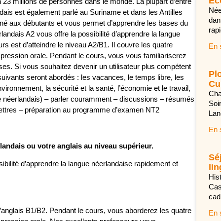
Éc
 23 millions de personnes dans le monde. La plupart d’entre
Née
dais est également parlé au Suriname et dans les Antilles
dan
tiné aux débutants et vous permet d’apprendre les bases du
rap
andais A2 vous offre la possibilité d’apprendre la langue
rs est d’atteindre le niveau A2/B1. Il couvre les quatre
En 
expression orale. Pendant le cours, vous vous familiariserez
s. Si vous souhaitez devenir un utilisateur plus compétent
Pl
uivants seront abordés : les vacances, le temps libre, les
Cul
vironnement, la sécurité et la santé, l’économie et le travail,
Cha
le néerlandais) – parler couramment – discussions – résumés
Soi
 lettres – préparation au programme d’examen NT2
Lan
En 
rlandais ou votre anglais au niveau supérieur.
Sé
ibilité d’apprendre la langue néerlandaise rapidement et
lin
Hist
Cas
cad
r l’anglais B1/B2. Pendant le cours, vous aborderez les quatre
En 