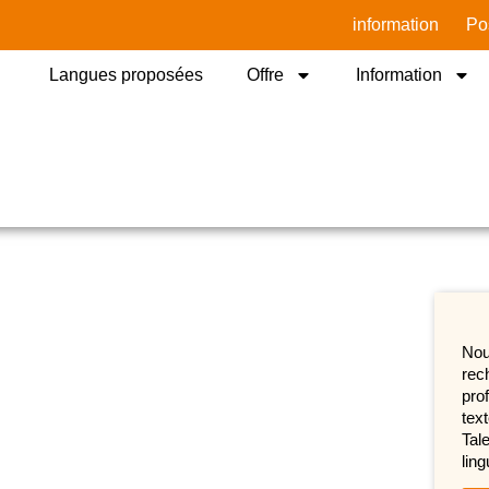
information
Po
Langues proposées
Offre
Information
Nou
rech
pro
tex
Tale
lin