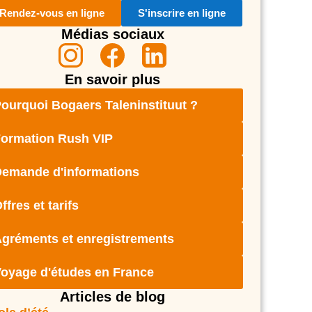
Rendez-vous en ligne
S'inscrire en ligne
Médias sociaux
En savoir plus
ourquoi Bogaers Taleninstituut ?
ormation Rush VIP
emande d'informations
ffres et tarifs
gréments et enregistrements
oyage d'études en France
Articles de blog