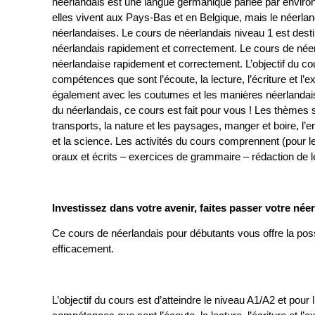
néerlandais est une langue germanique parlée par environ
elles vivent aux Pays-Bas et en Belgique, mais le néerlan
néerlandaises. Le cours de néerlandais niveau 1 est des
néerlandais rapidement et correctement. Le cours de néerl
néerlandaise rapidement et correctement. L’objectif du cou
compétences que sont l’écoute, la lecture, l’écriture et l’
également avec les coutumes et les manières néerlandaise
du néerlandais, ce cours est fait pour vous ! Les thèmes s
transports, la nature et les paysages, manger et boire, l’en
et la science. Les activités du cours comprennent (pour 
oraux et écrits – exercices de grammaire – rédaction de
Investissez dans votre avenir, faites passer votre née
Ce cours de néerlandais pour débutants vous offre la poss
efficacement.
L’objectif du cours est d’atteindre le niveau A1/A2 et pou