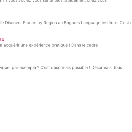
enir ! Vous voulez vous sentir plus rapidement chez vous
lle Discover France by Region au Bogaers Language Institute. C’est 
ue
our acquérir une expérience pratique ! Dans le cadre
ique, par exemple ? C’est désormais possible ! Désormais, tous