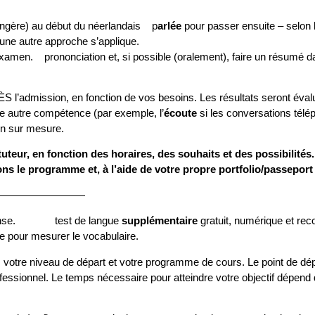
rangère) au début du néerlandais p
arlée
pour passer ensuite – selon l
 veut étudier le néerlandais, une 
l’examen. p
rononciation
et, si possible (oralement), faire un résumé 
’admission, en fonction de vos besoins. Les résultats seront évalué
ne autre compétence (par exemple, l’
écoute
si les conversations télé
on sur mesure.
teur, en fonction des horaires, des souhaits et des possibilités. 
ns le programme et, à l’aide de votre propre portfolio/passepor
—————————
éponse. test de langue
supplémentaire
gratuit, numérique et reco
ure pour mesurer le vocabulaire.
 votre niveau de départ et votre programme de cours. Le point de dé
fessionnel. Le temps nécessaire pour atteindre votre objectif dépend 