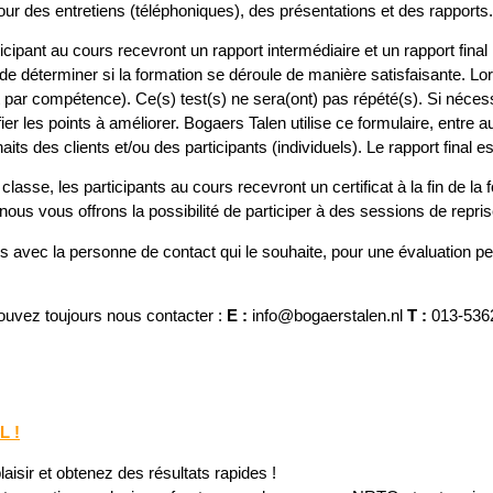
our des entretiens (téléphoniques), des présentations et des rapports.
cipant au cours recevront un rapport intermédiaire et un rapport final
 déterminer si la formation se déroule de manière satisfaisante. Lors 
test par compétence). Ce(s) test(s) ne sera(ont) pas répété(s). Si néc
ier les points à améliorer. Bogaers Talen utilise ce formulaire, entre au
s des clients et/ou des participants (individuels). Le rapport final est
, les participants au cours recevront un certificat à la fin de la form
us vous offrons la possibilité de participer à des sessions de reprise à
avec la personne de contact qui le souhaite, pour une évaluation pe
uvez toujours nous contacter :
E :
info@bogaerstalen.nl
T :
013-536
L !
aisir et obtenez des résultats rapides !