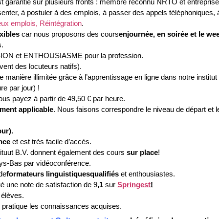
est garantie sur plusieurs fronts : membre reconnu NRTO et entrepri
ter, à postuler à des emplois, à passer des appels téléphoniques, à 
eux emplois, Réintégration
.
exibles
car nous proposons des cours
en
journée, en soirée et le we
s.
ASSION et ENTHOUSIASME pour la profession.
nt des locuteurs natifs).
anière illimitée grâce à l’apprentissage en ligne dans notre institut o
e par jour) !
us payez à partir de 49,50 € par heure.
ement applicable
. Nous faisons correspondre le niveau de départ et le
ur).
nce
et est très facile d’accès.
tituut B.V. donnent également des cours
sur place
!
ys-Bas par vidéoconférence.
de
formateurs linguistiques
qualifiés
et enthousiastes.
é une note de satisfaction de 9
,1
sur
Springest
!
 élèves.
 pratique les connaissances acquises.