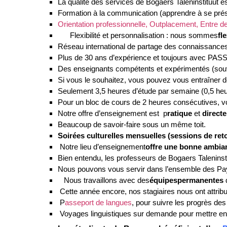
La qualité des services de Bogaers Taleninstituut 
Formation à la communication (apprendre à se présen
Orientation professionnelle, Outplacement, Entre d
Flexibilité et personnalisation : nous sommes
fl
Réseau international de partage des connaissance
Plus de 30 ans d’expérience et toujours avec P
Des enseignants compétents et expérimentés (souve
Si vous le souhaitez, vous pouvez vous entraîner de m
Seulement 3,5 heures d’étude par semaine (0,5 heur
Pour un bloc de cours de 2 heures consécutives, vo
Notre offre d’enseignement est p
ratique
et
direct
Beaucoup de savoir-faire sous un même toit.
Soirées culturelles mensuelles (sessions de reto
Notre lieu d’enseignement
offre une bonne ambia
Bien entendu, les professeurs de Bogaers Talenins
Nous pouvons vous servir dans l’ensemble des Pa
Nous travaillons avec des
équipes
permanentes
Cette année encore, nos stagiaires nous ont attribu
P
asseport de langues
, pour suivre les progrès des
Voyages linguistiques sur demande pour mettre en