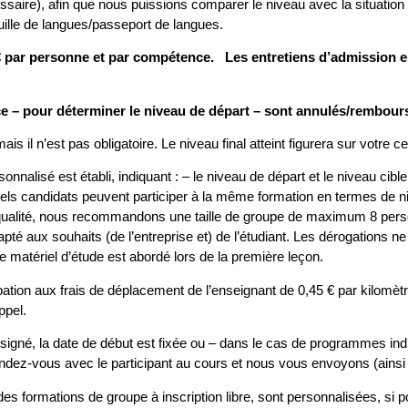
 nécessaire), afin que nous puissions comparer le niveau avec la situat
uille de langues/passeport de langues.
 € par personne et par compétence. Les entretiens d’admission
 – pour déterminer le niveau de départ – sont annulés/remboursé
ais il n’est pas obligatoire. Le niveau final atteint figurera sur votre cer
nalisé est établi, indiquant : – le niveau de départ et le niveau cible
uels candidats peuvent participer à la même formation en termes de ni
e qualité, nous recommandons une taille de groupe de maximum 8 personn
té aux souhaits (de l’entreprise et) de l’étudiant. Les dérogations n
Le matériel d’étude est abordé lors de la première leçon.
pation aux frais de déplacement de l’enseignant de 0,45 € par kilomètr
ppel.
signé, la date de début est fixée ou – dans le cas de programmes indiv
ndez-vous avec le participant au cours et nous vous envoyons (ainsi 
es formations de groupe à inscription libre, sont personnalisées, si po