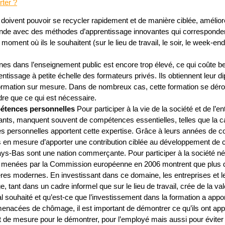
rter ?
doivent pouvoir se recycler rapidement et de manière ciblée, amélior
mande avec des méthodes d’apprentissage innovantes qui corresponden
ment où ils le souhaitent (sur le lieu de travail, le soir, le week-end
es dans l’enseignement public est encore trop élevé, ce qui coûte be
ntissage à petite échelle des formateurs privés. Ils obtiennent leur d
formation sur mesure. Dans de nombreux cas, cette formation se dérou
re que ce qui est nécessaire.
étences personnelles
Pour participer à la vie de la société et de l’
geants, manquent souvent de compétences essentielles, telles que la ca
 personnelles apportent cette expertise. Grâce à leurs années de con
ais en mesure d’apporter une contribution ciblée au développement d
s-Bas sont une nation commerçante. Pour participer à la société néerl
s menées par la Commission européenne en 2006 montrent que plus d’
s modernes. En investissant dans ce domaine, les entreprises et le
, tant dans un cadre informel que sur le lieu de travail, crée de la val
al souhaité et qu’est-ce que l’investissement dans la formation a apport
nacées de chômage, il est important de démontrer ce qu’ils ont appris 
et de mesure pour le démontrer, pour l’employé mais aussi pour éviter