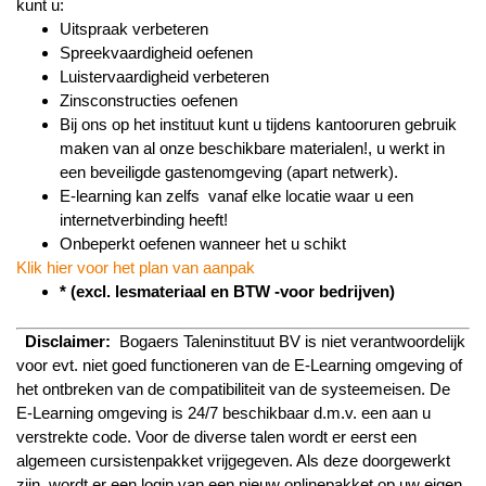
kunt u:
Uitspraak verbeteren
Spreekvaardigheid oefenen
Luistervaardigheid verbeteren
Zinsconstructies oefenen
Bij ons op het instituut kunt u tijdens kantooruren gebruik
maken van al onze beschikbare materialen!, u werkt in
een beveiligde gastenomgeving (apart netwerk).
E-learning kan zelfs vanaf elke locatie waar u een
internetverbinding heeft!
Onbeperkt oefenen wanneer het u schikt
Klik hier voor het plan van aanpak
* (excl. lesmateriaal en BTW -voor bedrijven)
Disclaimer:
Bogaers Taleninstituut BV is niet verantwoordelijk
voor evt. niet goed functioneren van de E-Learning omgeving of
het ontbreken van de compatibiliteit van de systeemeisen. De
E-Learning omgeving is 24/7 beschikbaar d.m.v. een aan u
verstrekte code. Voor de diverse talen wordt er eerst een
algemeen cursistenpakket vrijgegeven. Als deze doorgewerkt
zijn, wordt er een login van een nieuw onlinepakket op uw eigen