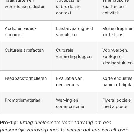
Taalkaarten en
Vocabulaire
Thematische
woordenschatlijsten
uitbreiden in
kaarten per
context
activiteit
Audio en video-
Luistervaardigheid
Muziekfragmen
opnames
stimuleren
korte films
Culturele artefacten
Culturele
Voorwerpen,
verbinding leggen
kookgerei,
kledingstukken
Feedbackformulieren
Evaluatie van
Korte enquêtes
deelnemers
papier of digitaa
Promotiemateriaal
Werving en
Flyers, sociale
communicatie
media posts
Pro-tip:
Vraag deelnemers voor aanvang om een
persoonlijk voorwerp mee te nemen dat iets vertelt over