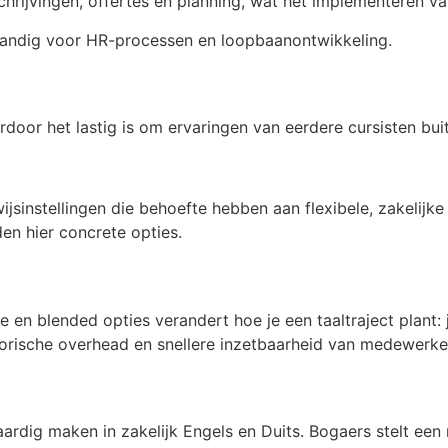
nschrijvingen, offertes en planning, wat het implementeren 
n, handig voor HR-processen en loopbaanontwikkeling.
rdoor het lastig is om ervaringen van eerdere cursisten buit
jsinstellingen die behoefte hebben aan flexibele, zakelijke 
nden hier concrete opties.
e en blended opties verandert hoe je een taaltraject plant
torische overhead en snellere inzetbaarheid van medewerke
 vaardig maken in zakelijk Engels en Duits. Bogaers stelt e